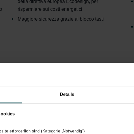
della direttiva europea Ecodesign, per
no
risparmiare sui costi energetici
Maggiore sicurezza grazie al blocco tasti
Details
Cookies
bsite erforderlich sind (Kategorie „Notwendig“)