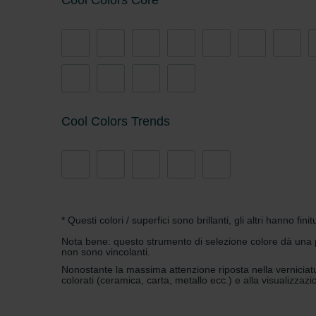
Cool Colors Core
Zehnder Group İç Mekan İklimle
Zehnder Group Nederland bv: 
Zehnder Group Sales Internati
Zehnder Group Schweiz AG: D
Zehnder Polska Sp. z o.o.: O
Zehnder Group UK Limited: Pr
Cool Colors Trends
* Questi colori / superfici sono brillanti, gli altri hanno fin
Nota bene: questo strumento di selezione colore dà una pri
non sono vincolanti.
Nonostante la massima attenzione riposta nella verniciatur
colorati (ceramica, carta, metallo ecc.) e alla visualizza