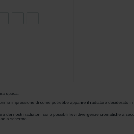
ndirme Sanayi ve Ticaret Limitet Şirketi: Web Sitesi Çerezleri
Privacyverklaringen
onal: Privacy Policy
atenschutz
świadczenie o ochronie danych Zehnder
ivacy Policy
itura opaca.
ma impressione di come potrebbe apparire il radiatore desiderato in dive
a dei nostri radiatori, sono possibili lievi divergenze cromatiche a seco
zione a schermo.