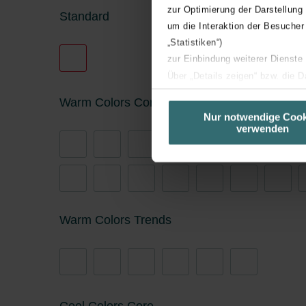
zur Optimierung der Darstellung
Standard
um die Interaktion der Besucher
„Statistiken“)
zur Einbindung weiterer Dienste
Über „Details zeigen“ bzw. die 
die jeweiligen Cookies an oder l
Warm Colors Core
unserer Website verwenden, um 
Nur notwendige Cook
verwenden
basierend auf Ihren Interessen z
Datenschutzerklärung widerrufen
Datenschutzerklärung der Zeh
Zehnder Group AG: Data Priva
Zehnder Group België nv/sa: Dé
Warm Colors Trends
Zehnder Group Czech Republic
Zehnder Group France: Protec
Zehnder Group Ibérica SAU: Po
Zehnder Group Italia S.r.l.: Pr