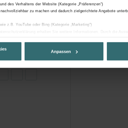
 und des Verhaltens der Website (Kategorie „Präferenzen“)
 nachvollziehbar zu machen und dadurch zielgerichtete Angebote unterb
 wie z.B. YouTube oder Bing (Kategorie „Marketing“)
Datenschutzerklärung erhalten Sie weitere Informationen. Durch die Aus
ehnen sie ab. Bei der Auswahl von „Statistiken“ willigen Sie ein, dass w
Ihnen die bestmögliche Nutzererfahrung zu ermöglichen und Ihnen maß
ies
Anpassen
ur Verfügung zu stellen. Alle Einwilligungen können Sie selbstverständli
.
nder Group
cy
clarations de confidentialité
 s.r.o.: Zásady ochrany osobních údajů
tion des données
lítica de privacidad
ivacy