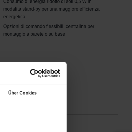
Consumo di energia ridotto di soli 0,5 W in
modalità stand-by per una maggiore efficienza
energetica
Opzioni di comando flessibili: centralina per
montaggio a parete o su base
Über Cookies