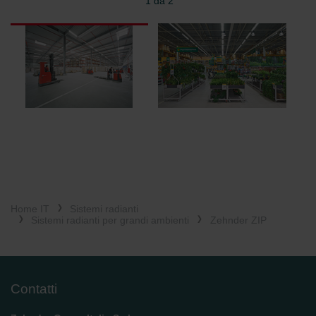
1 da 2
Zehnder Group Czech Republic s.r.o.: Zásady ochrany
osobních údajů
Zehnder Group France: Protection des données
Zehnder Group Ibérica SAU: Política de privacidad
Zehnder Group Italia S.r.l.: Privacy
Zehnder Group İç Mekan İklimlendirme Sanayi ve Ticaret
Limitet Şirketi: Web Sitesi Çerezleri
Zehnder Group Nederland bv: Privacyverklaringen
Zehnder Group Sales International: Privacy Policy
Zehnder Group Schweiz AG: Datenschutz
Zehnder Polska Sp. z o.o.: Oświadczenie o ochronie
danych Zehnder
Zehnder Group UK Limited: Privacy Policy
Home IT
Sistemi radianti
Sistemi radianti per grandi ambienti
Zehnder ZIP
Contatti