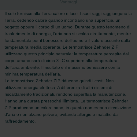
Vantaggi
Il sole fornisce alla Terra calore e luce. I suoi raggi raggiungono la
Terra, cedendo calore quando incontrano una superficie, un
oggetto oppure il corpo di un uomo. Durante questo fenomeno di
trasferimento di energia, l’aria non si scalda direttamente, mentre
fondamentale per il benessere dell’uomo è il valore assunto dalla
temperatura media operante. Le termostrisce Zehnder ZIP
utilizzano questo principio naturale: la temperature percepita dal
corpo umano sarà di circa 3° C superiore alla temperatura
dell’aria ambiente. Il risultato è il massimo benessere con la
minima temperatura dell’aria.
Le termostrisce Zehnder ZIP riducono quindi i costi. Non
utilizzano energia elettrica. A differenza di altri sistemi di
riscaldamento tradizionali, rendono superflua la manutenzione.
Hanno una durata pressoché illimitata. Le termostrisce Zehnder
ZIP producono un calore sano, in quanto non creano circolazione
d’aria e non alzano polvere, evitando allergie e malattie da
raffreddamento.