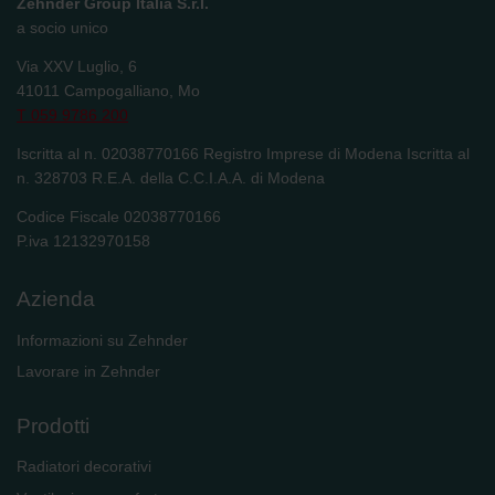
Zehnder Group Italia S.r.l.
a socio unico
Via XXV Luglio, 6
41011 Campogalliano, Mo
T 059 9786 200
Iscritta al n. 02038770166 Registro Imprese di Modena Iscritta al
n. 328703 R.E.A. della C.C.I.A.A. di Modena
Codice Fiscale 02038770166
P.iva 12132970158
Azienda
Informazioni su Zehnder
Lavorare in Zehnder
Prodotti
Radiatori decorativi