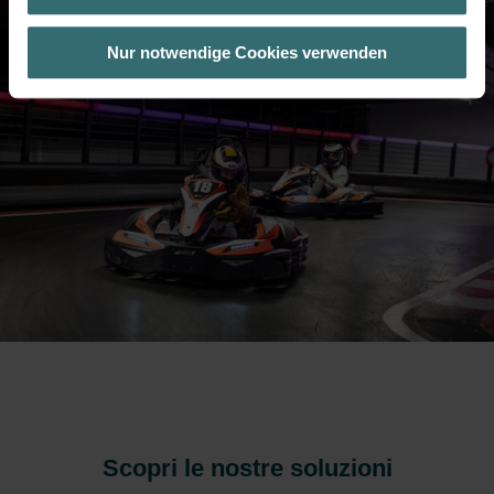
Besuchsverlauf auf unserer Website verwenden, um Ihnen die
bestmögliche Nutzererfahrung zu ermöglichen und Ihnen
Nur notwendige Cookies verwenden
maßgeschneiderte Informationen basierend auf Ihren Interessen
zur Verfügung zu stellen. Alle Einwilligungen können Sie
selbstverständlich über einen Link in der Datenschutzerklärung
widerrufen.
Datenschutzerklärung der Zehnder Group
Zehnder Group AG: Data Privacy
Zehnder Group België nv/sa: Déclarations de confidentialité
Zehnder Group Czech Republic s.r.o.: Zásady ochrany
osobních údajů
Zehnder Group France: Protection des données
Zehnder Group Ibérica SAU: Política de privacidad
Zehnder Group Italia S.r.l.: Privacy
Zehnder Group İç Mekan İklimlendirme Sanayi ve Ticaret
Limitet Şirketi: Web Sitesi Çerezleri
Zehnder Group Nederland bv: Privacyverklaringen
Zehnder Group Sales International: Privacy Policy
Scopri le nostre soluzioni
Zehnder Group Schweiz AG: Datenschutz