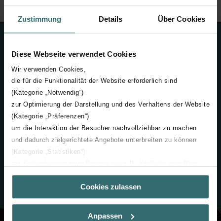
Zustimmung
Details
Über Cookies
Diese Webseite verwendet Cookies
Termostrisce radianti per
Wir verwenden Cookies,
riscaldamento e
die für die Funktionalität der Website erforderlich sind
(Kategorie „Notwendig“)
raffrescamento
zur Optimierung der Darstellung und des Verhaltens der Website
Un'ampia gamma di applicazioni
(Kategorie „Präferenzen“)
commerciali
um die Interaktion der Besucher nachvollziehbar zu machen
und dadurch zielgerichtete Angebote unterbreiten zu können
(Kategorie „Statistiken“)
Il sistema radiante Zehnder si adatta a qualsiasi tipo di progetto
zur Einbindung weiterer Dienste wie z.B. YouTube oder Bing
(Kategorie „Marketing“)
Cookies zulassen
Über „Details zeigen“ bzw. die Datenschutzerklärung erhalten
Sie weitere Informationen. Durch die Auswahl der Kategorie
nehmen Sie die jeweiligen Cookies an oder lehnen sie ab. Bei
Anpassen
der Auswahl von „Statistiken“ willigen Sie ein, dass wir Ihren