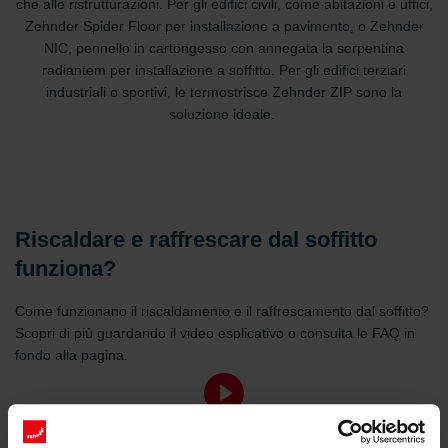
che alle ristrutturazioni. Per gli edifici civili, come abitazioni e uffici,
Zehnder Spider Floor per installazione a pavimento, o Zehnder
NIC, pennello in cartongesso con annegata la serpentina
radiantem per installazione a soffitto. Per gli edifici terziari
industriali o sportivi, le termostrisce Zehnder ZIP sono la
soluzione ideale.
Riscaldare e raffrescare dal soffitto
funziona?
Come funzionano il riscaldamento e il raffrescamento dal soffitto?
Scopri di più guardando il video esplicativo o consulta le FAQ in
fondo alla pagina.