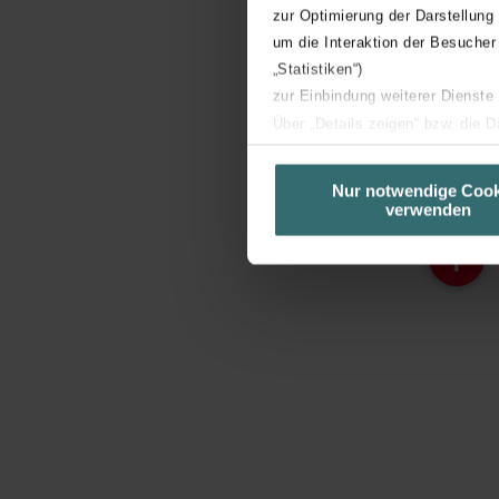
zur Optimierung der Darstellung
um die Interaktion der Besucher
„Statistiken“)
zur Einbindung weiterer Dienste
Über „Details zeigen“ bzw. die 
die jeweiligen Cookies an oder l
unserer Website verwenden, um 
Nur notwendige Cook
verwenden
basierend auf Ihren Interessen z
Datenschutzerklärung widerrufen
Datenschutzerklärung der Zeh
Zehnder Group AG: Data Priva
Zehnder Group België nv/sa: Dé
Zehnder Group Czech Republic
Zehnder Group France: Protec
Zehnder Group Ibérica SAU: Po
Zehnder Group Italia S.r.l.: Pr