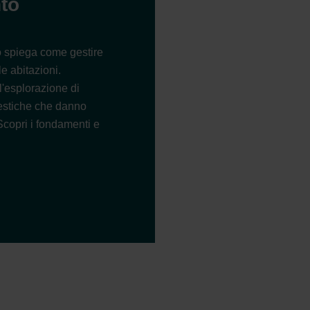
nto
o spiega come gestire
le abitazioni.
ll'esplorazione di
mestiche che danno
. Scopri i fondamenti e