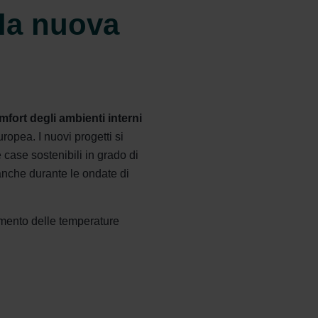
 la nuova
mfort degli ambienti interni
uropea. I nuovi progetti si
case sostenibili in grado di
 anche durante le ondate di
umento delle temperature