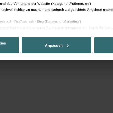
 und des Verhaltens der Website (Kategorie „Präferenzen“)
 nachvollziehbar zu machen und dadurch zielgerichtete Angebote unterb
 wie z.B. YouTube oder Bing (Kategorie „Marketing“)
Datenschutzerklärung erhalten Sie weitere Informationen. Durch die Aus
ehnen sie ab. Bei der Auswahl von „Statistiken“ willigen Sie ein, dass w
Ihnen die bestmögliche Nutzererfahrung zu ermöglichen und Ihnen maß
ies
Anpassen
ur Verfügung zu stellen. Alle Einwilligungen können Sie selbstverständli
.
nder Group
cy
clarations de confidentialité
 s.r.o.: Zásady ochrany osobních údajů
tion des données
lítica de privacidad
ivacy