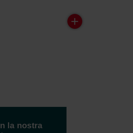
ndirme Sanayi ve Ticaret Limitet Şirketi: Web Sitesi Çerezleri
Privacyverklaringen
onal: Privacy Policy
atenschutz
świadczenie o ochronie danych Zehnder
ivacy Policy
n la nostra