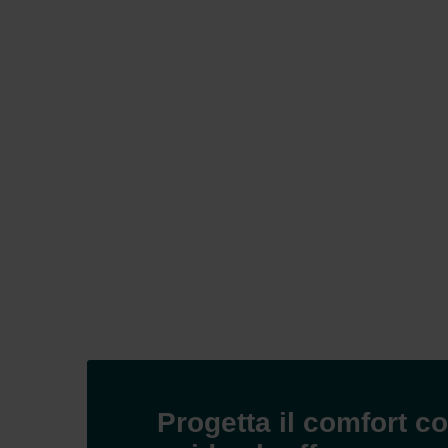
Zehnder Group İç Mekan İklimle
Zehnder Group Nederland bv: 
Zehnder Group Sales Internati
Zehnder Group Schweiz AG: D
Zehnder Polska Sp. z o.o.: O
Zehnder Group UK Limited: Pr
Progetta il comfort co