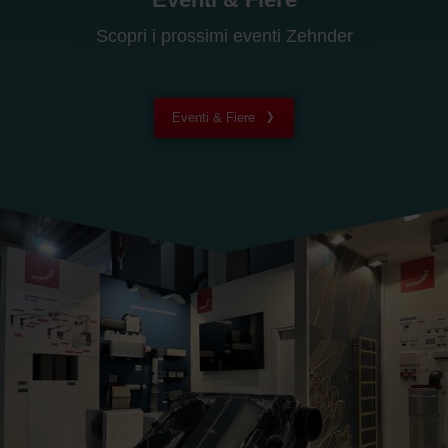
Datenschutzerklärung der Zehnder Group
Scopri i prossimi eventi Zehnder
Zehnder Group AG: Data Privacy
Zehnder Group België nv/sa: Déclarations de confidentialité
Zehnder Group Czech Republic s.r.o.: Zásady ochrany
osobních údajů
Eventi & Fiere
Zehnder Group France: Protection des données
Zehnder Group Ibérica SAU: Política de privacidad
Zehnder Group Italia S.r.l.: Privacy
Zehnder Group İç Mekan İklimlendirme Sanayi ve Ticaret
Limitet Şirketi: Web Sitesi Çerezleri
Zehnder Group Nederland bv: Privacyverklaringen
Zehnder Group Sales International: Privacy Policy
Zehnder Group Schweiz AG: Datenschutz
Zehnder Polska Sp. z o.o.: Oświadczenie o ochronie
danych Zehnder
Zehnder Group UK Limited: Privacy Policy