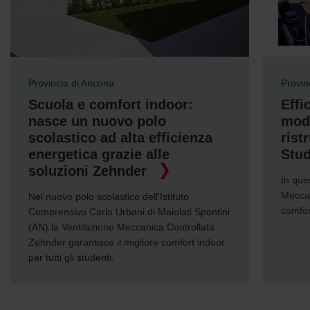
Provincia di Milano
Fide
Efficienza energetica e
Il 
modernità in questa
Massi
ristrutturazione a cura dello
Giard
Studio Giola
green
Costr
In questa villa monofamiliare la Ventilazione
Mecca
Meccanica Zehnder garantisce il miglior
comfort abitativo.