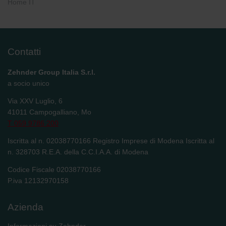
Home IT
Contatti
Zehnder Group Italia S.r.l.
a socio unico
Via XXV Luglio, 6
41011 Campogalliano, Mo
T 059 9786 200
Iscritta al n. 02038770166 Registro Imprese di Modena Iscritta al
n. 328703 R.E.A. della C.C.I.A.A. di Modena
Codice Fiscale 02038770166
P.iva 12132970158
Azienda
Informazioni su Zehnder