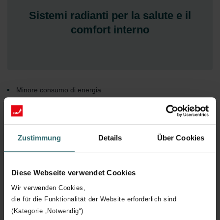
Sistemi radianti per la salute e il
comfort interno
Minore consumo di energia.
Ambiente confortevole per i collaboratori.
Soluzioni strutturalmente intelligenti a ingombro ridotto.
Soluzioni senza manutenzione, affidabili e di lunga durata.
Zustimmung
Details
Über Cookies
Tempi di riscaldamento brevi.
Nessuna corrente d'aria e rumori.
Diese Webseite verwendet Cookies
Wir verwenden Cookies,
die für die Funktionalität der Website erforderlich sind
(Kategorie „Notwendig“)