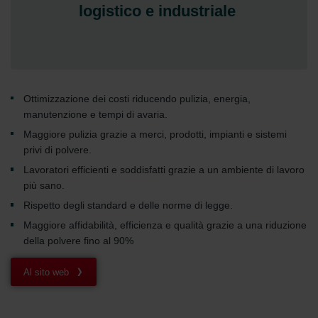
Zehnder Group België nv/sa: Déclarations de confidentialité
logistico e industriale
Zehnder Group Czech Republic s.r.o.: Zásady ochrany
osobních údajů
Zehnder Group France: Protection des données
Zehnder Group Ibérica SAU: Política de privacidad
Zehnder Group Italia S.r.l.: Privacy
Ottimizzazione dei costi riducendo pulizia, energia,
Zehnder Group İç Mekan İklimlendirme Sanayi ve Ticaret
manutenzione e tempi di avaria.
Limitet Şirketi: Web Sitesi Çerezleri
Zehnder Group Nederland bv: Privacyverklaringen
Maggiore pulizia grazie a merci, prodotti, impianti e sistemi
Zehnder Group Sales International: Privacy Policy
privi di polvere.
Zehnder Group Schweiz AG: Datenschutz
Lavoratori efficienti e soddisfatti grazie a un ambiente di lavoro
Zehnder Polska Sp. z o.o.: Oświadczenie o ochronie
più sano.
danych Zehnder
Rispetto degli standard e delle norme di legge.
Zehnder Group UK Limited: Privacy Policy
Maggiore affidabilità, efficienza e qualità grazie a una riduzione
della polvere fino al 90%
Al sito web