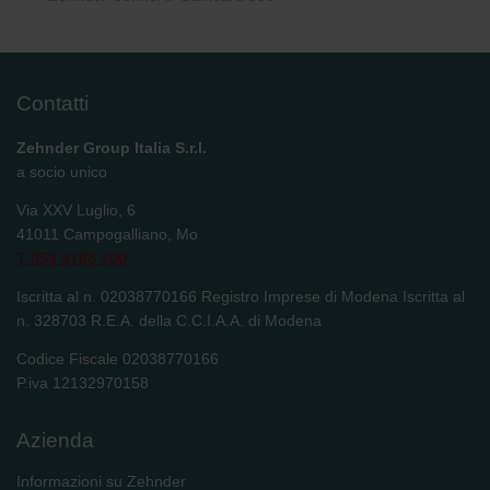
Zehnder Group Nederland bv: Privacyverklaringen
Zehnder Group Sales International: Privacy Policy
Zehnder Group Schweiz AG: Datenschutz
Zehnder Polska Sp. z o.o.: Oświadczenie o ochronie
Contatti
danych Zehnder
Zehnder Group UK Limited: Privacy Policy
Zehnder Group Italia S.r.l.
a socio unico
Via XXV Luglio, 6
41011 Campogalliano, Mo
T 059 9786 200
Iscritta al n. 02038770166 Registro Imprese di Modena Iscritta al
n. 328703 R.E.A. della C.C.I.A.A. di Modena
Codice Fiscale 02038770166
P.iva 12132970158
Azienda
Informazioni su Zehnder