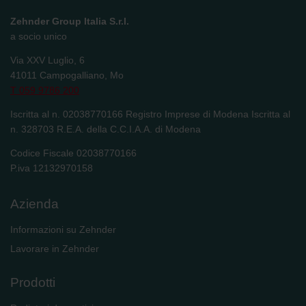
Zehnder Group Schweiz AG: Datenschutz
Zehnder Polska Sp. z o.o.: Oświadczenie o ochronie
Zehnder Group Italia S.r.l.
danych Zehnder
a socio unico
Zehnder Group UK Limited: Privacy Policy
Via XXV Luglio, 6
41011 Campogalliano, Mo
T 059 9786 200
Iscritta al n. 02038770166 Registro Imprese di Modena Iscritta al
n. 328703 R.E.A. della C.C.I.A.A. di Modena
Codice Fiscale 02038770166
P.iva 12132970158
Azienda
Informazioni su Zehnder
Lavorare in Zehnder
Prodotti