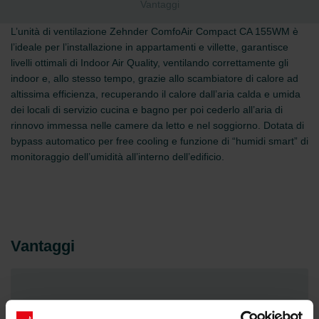
Vantaggi
L’unità di ventilazione Zehnder ComfoAir Compact CA 155WM è
l’ideale per l’installazione in appartamenti e villette, garantisce
livelli ottimali di Indoor Air Quality, ventilando correttamente gli
indoor e, allo stesso tempo, grazie allo scambiatore di calore ad
altissima efficienza, recuperando il calore dall’aria calda e umida
dei locali di servizio cucina e bagno per poi cederlo all’aria di
rinnovo immessa nelle camere da letto e nel soggiorno. Dotata di
bypass automatico per free cooling e funzione di “humidi smart” di
monitoraggio dell’umidità all’interno dell’edificio.
Vantaggi
Design compatto ed essenziale, dalla linea pulita