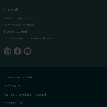
Zehnder Group Sales International: Privacy Policy
Prodotti
Zehnder Group Schweiz AG: Datenschutz
Zehnder Polska Sp. z o.o.: Oświadczenie o ochronie
Radiatori decorativi
danych Zehnder
Ventilazione comfort
Zehnder Group UK Limited: Privacy Policy
Sistemi radianti
Purificazione industriale dell'aria
Protezione dei dati
Impressum
Termini e condizioni generali
Integrity Line