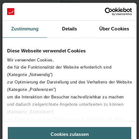
Download
I deumidificatori Dew sono un sistema di deumidificazione a
ricircolo con circuito frigorifero, con immissione di aria
deumidificata in ambiente. Zehnder Dew è progettato, realizzato e
Zustimmung
Details
Über Cookies
ottimizzato per essere utilizzato in abbinamento con impianti di
climatizzazione radiante a pavimento, a parete e a soffitto.
Diese Webseite verwendet Cookies
Wir verwenden Cookies,
die für die Funktionalität der Website erforderlich sind
(Kategorie „Notwendig“)
Download
zur Optimierung der Darstellung und des Verhaltens der Website
(Kategorie „Präferenzen“)
loading...
um die Interaktion der Besucher nachvollziehbar zu machen
und dadurch zielgerichtete Angebote unterbreiten zu können
(Kategorie „Statistiken“)
zur Einbindung weiterer Dienste wie z.B. YouTube oder Bing
(Kategorie „Marketing“)
Home IT
ProductSceletons
Zehnder Dew 200
Cookies zulassen
Über „Details zeigen“ bzw. die Datenschutzerklärung erhalten