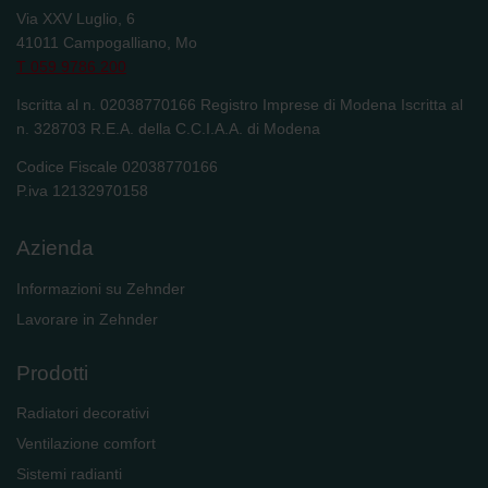
danych Zehnder
Via XXV Luglio, 6
Zehnder Group UK Limited: Privacy Policy
41011 Campogalliano, Mo
T 059 9786 200
Iscritta al n. 02038770166 Registro Imprese di Modena Iscritta al
n. 328703 R.E.A. della C.C.I.A.A. di Modena
Codice Fiscale 02038770166
P.iva 12132970158
Azienda
Informazioni su Zehnder
Lavorare in Zehnder
Prodotti
Radiatori decorativi
Ventilazione comfort
Sistemi radianti