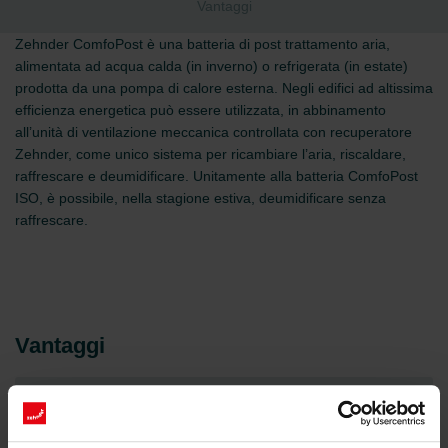
Vantaggi
Zehnder ComfoPost è una batteria di post trattamento aria,
alimentata ad acqua calda (in inverno) o refrigerata (in estate)
prodotta da una pompa di calore esterna. Negli edifici ad altissima
efficienza energetica può essere utilizzata, in abbinamento
all’unità di ventilazione meccanica controllata con recuperatore
Zehnder, come unico sistema per ricambiare l’aria, riscaldare,
raffrescare e deumidificare. Unitamente alla batteria ComfoPost
ISO, è possibile, nella stagione estiva, deumidificare senza
raffrescare.
Vantaggi
Impianti ridotti al minimo, con grande risparmio