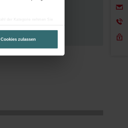
izia.
wahl der Kategorie nehmen Sie
rso le tubazioni nello spazio
ir Ihren Besuchsverlauf auf
geschneiderte Informationen
Cookies zulassen
ch über einen Link in der