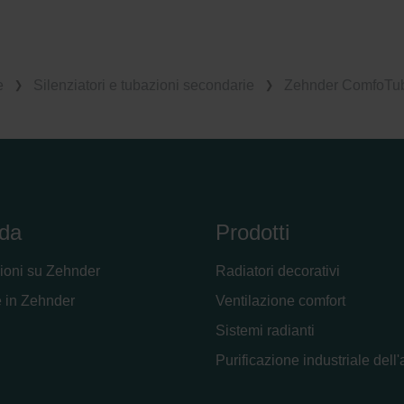
onal: Privacy Policy
atenschutz
świadczenie o ochronie danych Zehnder
ivacy Policy
e
Silenziatori e tubazioni secondarie
Zehnder ComfoTub
da
Prodotti
ioni su Zehnder
Radiatori decorativi
 in Zehnder
Ventilazione comfort
Sistemi radianti
Purificazione industriale dell'