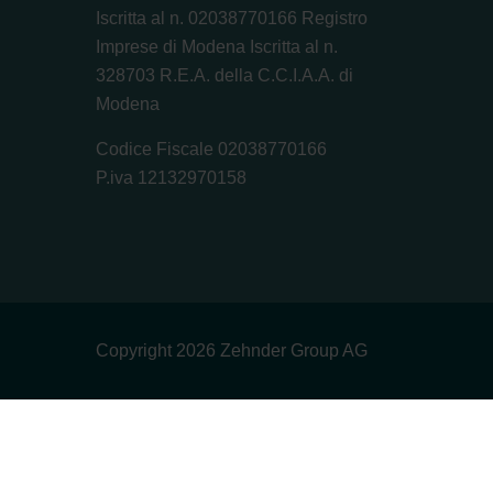
Iscritta al n. 02038770166 Registro
Imprese di Modena Iscritta al n.
328703 R.E.A. della C.C.I.A.A. di
Modena
Codice Fiscale 02038770166
P.iva 12132970158
Copyright 2026 Zehnder Group AG