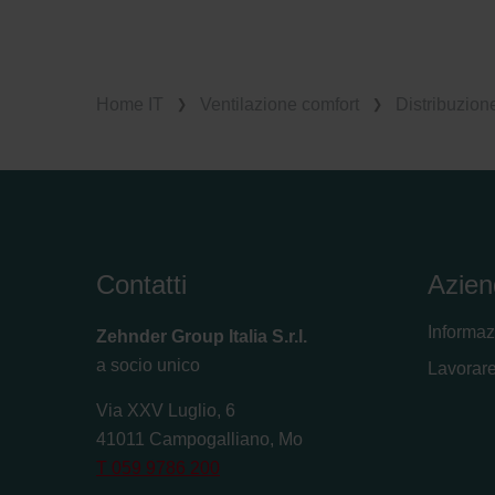
Zehnder Group Sales Internati
Zehnder Group Schweiz AG: D
Zehnder Polska Sp. z o.o.: O
Zehnder Group UK Limited: Pr
Home IT
Ventilazione comfort
Distribuzion
Contatti
Azien
Informaz
Zehnder Group Italia S.r.l.
a socio unico
Lavorare
Via XXV Luglio, 6
41011 Campogalliano, Mo
T 059 9786 200