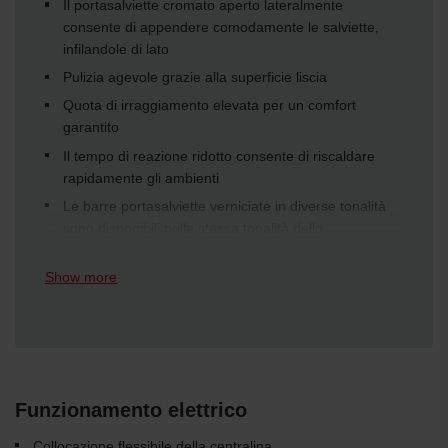
Il portasalviette cromato aperto lateralmente
consente di appendere comodamente le salviette,
infilandole di lato
Pulizia agevole grazie alla superficie liscia
Quota di irraggiamento elevata per un comfort
garantito
Il tempo di reazione ridotto consente di riscaldare
rapidamente gli ambienti
Le barre portasalviette verniciate in diverse tonalità
sono disponibili nella stessa tonalità dello
scaldasalviette o possono essere ordinate
separatamente come accessorio in qualsiasi altra
Show more
tonalità (opzionale)
Funzionamento elettrico
Collocazione flessibile della centralina