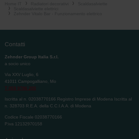
Home IT
Radiatori decorativi
Scaldasalviette
Scaldasalviette elettrici
Zehnder Vitalo Bar - Funzionamento elettrico
Contatti
Zehnder Group Italia S.r.l.
a socio unico
Via XXV Luglio, 6
41011 Campogalliano, Mo
T 059 9786 200
Iscritta al n. 02038770166 Registro Imprese di Modena Iscritta al
n. 328703 R.E.A. della C.C.I.A.A. di Modena
Codice Fiscale 02038770166
P.iva 12132970158