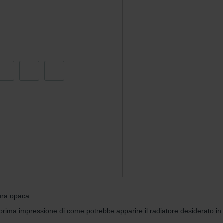
ndirme Sanayi ve Ticaret Limitet Şirketi: Web Sitesi Çerezleri
Privacyverklaringen
onal: Privacy Policy
atenschutz
świadczenie o ochronie danych Zehnder
ivacy Policy
itura opaca.
ma impressione di come potrebbe apparire il radiatore desiderato in dive