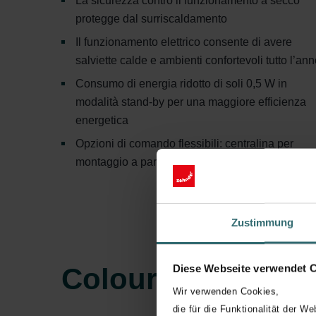
La sicurezza contro il funzionamento a secco
protegge dal surriscaldamento
Il funzionamento elettrico consente di avere
salviette calde e ambienti confortevoli tutto l’an
Consumo di energia ridotto di soli 0,5 W in
modalità stand-by per una maggiore efficienza
energetica
Opzioni di comando flessibili: centralina per
montaggio a parete o su base
Zustimmung
Diese Webseite verwendet 
Colour System
Wir verwenden Cookies,
die für die Funktionalität der We