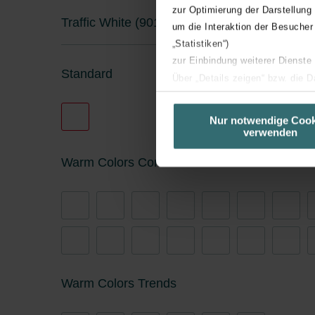
zur Optimierung der Darstellung
Traffic White (9016* / RAL 9016)
um die Interaktion der Besucher
„Statistiken“)
zur Einbindung weiterer Dienste
Standard
Über „Details zeigen“ bzw. die 
die jeweiligen Cookies an oder l
unserer Website verwenden, um 
Nur notwendige Cook
verwenden
basierend auf Ihren Interessen z
Datenschutzerklärung widerrufen
Warm Colors Core
Datenschutzerklärung der Zeh
Zehnder Group AG: Data Priva
Zehnder Group België nv/sa: Dé
Zehnder Group Czech Republic
Zehnder Group France: Protec
Zehnder Group Ibérica SAU: Po
Warm Colors Trends
Zehnder Group Italia S.r.l.: Pr