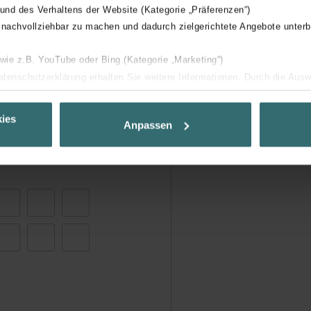
 und des Verhaltens der Website (Kategorie „Präferenzen“)
 nachvollziehbar zu machen und dadurch zielgerichtete Angebote unterb
 wie z.B. YouTube oder Bing (Kategorie „Marketing“)
Datenschutzerklärung erhalten Sie weitere Informationen. Durch die Aus
ehnen sie ab. Bei der Auswahl von „Statistiken“ willigen Sie ein, dass w
Ihnen die bestmögliche Nutzererfahrung zu ermöglichen und Ihnen maß
ies
Anpassen
ur Verfügung zu stellen. Alle Einwilligungen können Sie selbstverständli
.
nder Group
cy
clarations de confidentialité
 s.r.o.: Zásady ochrany osobních údajů
tion des données
lítica de privacidad
ivacy