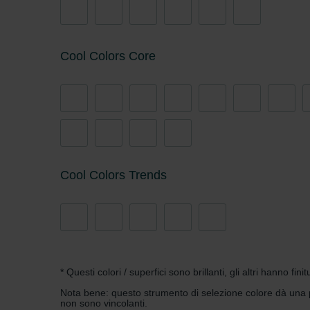
Zehnder Group İç Mekan İklimle
Zehnder Group Nederland bv: 
Zehnder Group Sales Internati
Zehnder Group Schweiz AG: D
Cool Colors Core
Zehnder Polska Sp. z o.o.: O
Zehnder Group UK Limited: Pr
Cool Colors Trends
* Questi colori / superfici sono brillanti, gli altri hanno fin
Nota bene: questo strumento di selezione colore dà una pri
non sono vincolanti.