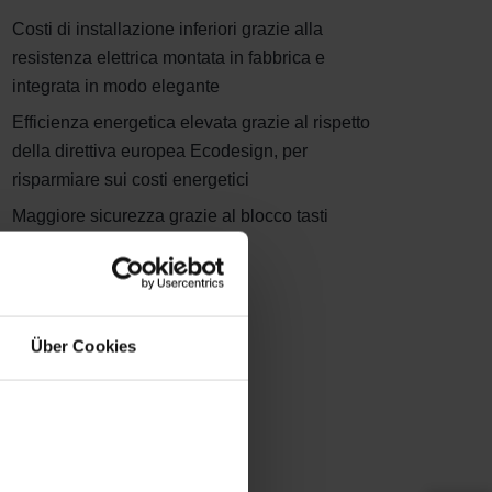
Costi di installazione inferiori grazie alla
resistenza elettrica montata in fabbrica e
integrata in modo elegante
Efficienza energetica elevata grazie al rispetto
della direttiva europea Ecodesign, per
risparmiare sui costi energetici
Maggiore sicurezza grazie al blocco tasti
Über Cookies