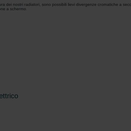
a dei nostri radiatori, sono possibili lievi divergenze cromatiche a seco
zione a schermo.
ttrico