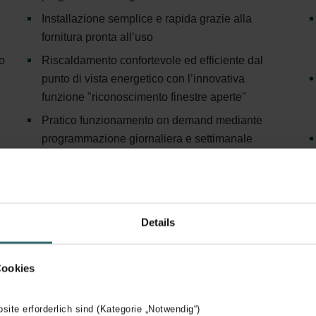
Installazione semplice e rapida grazie alla
fornitura pronta all’uso
no
Riscaldamento confortevole ed efficiente dal
punto di vista energetico con l’innovativa
funzione "riconoscimento finestre aperte"
Pratico funzionamento on demand mediante
programmazione giornaliera e settimanale
Details
Cookies
bsite erforderlich sind (Kategorie „Notwendig“)