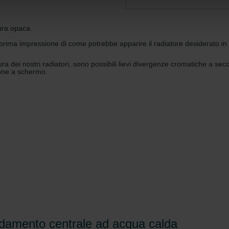
nder Group
cy
itura opaca.
clarations de confidentialité
ma impressione di come potrebbe apparire il radiatore desiderato in dive
 s.r.o.: Zásady ochrany osobních údajů
a dei nostri radiatori, sono possibili lievi divergenze cromatiche a seco
tion des données
zione a schermo.
lítica de privacidad
ivacy
ndirme Sanayi ve Ticaret Limitet Şirketi: Web Sitesi Çerezleri
Privacyverklaringen
onal: Privacy Policy
atenschutz
świadczenie o ochronie danych Zehnder
ivacy Policy
aldamento centrale ad acqua calda