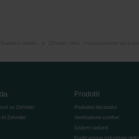
Radiatori idronici
Zehnder Orbis - Funzionamento ad acqu
da
Prodotti
ioni su Zehnder
Radiatori decorativi
 in Zehnder
Ventilazione comfort
Sistemi radianti
Purificazione industriale dell'