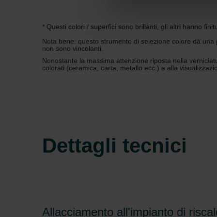
Datenschutzerklärung der Zeh
Zehnder Group AG: Data Priva
* Questi colori / superfici sono brillanti, gli altri hanno fin
Zehnder Group België nv/sa: Dé
Nota bene: questo strumento di selezione colore dà una pri
non sono vincolanti.
Zehnder Group Czech Republic
Nonostante la massima attenzione riposta nella verniciatur
Zehnder Group France: Protec
colorati (ceramica, carta, metallo ecc.) e alla visualizza
Zehnder Group Ibérica SAU: Po
Zehnder Group Italia S.r.l.: Pr
Zehnder Group İç Mekan İklimle
Zehnder Group Nederland bv: 
Zehnder Group Sales Internati
Zehnder Group Schweiz AG: D
Dettagli tecnici
Zehnder Polska Sp. z o.o.: O
Zehnder Group UK Limited: Pr
Allacciamento all'impianto di risc