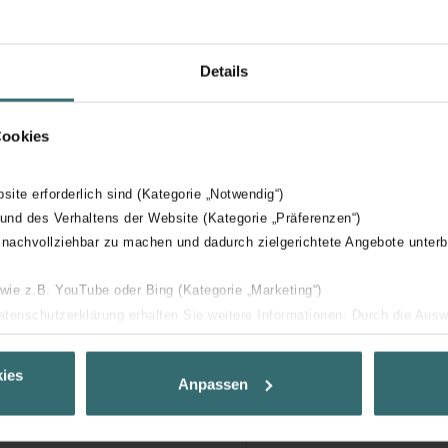
Details
Cookies
bsite erforderlich sind (Kategorie „Notwendig“)
 und des Verhaltens der Website (Kategorie „Präferenzen“)
 nachvollziehbar zu machen und dadurch zielgerichtete Angebote unterb
 wie z.B. YouTube oder Bing (Kategorie „Marketing“)
Datenschutzerklärung erhalten Sie weitere Informationen. Durch die Aus
ehnen sie ab. Bei der Auswahl von „Statistiken“ willigen Sie ein, dass w
Ihnen die bestmögliche Nutzererfahrung zu ermöglichen und Ihnen maß
ies
Anpassen
ur Verfügung zu stellen. Alle Einwilligungen können Sie selbstverständli
.