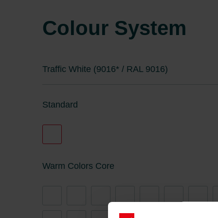
Colour System
Traffic White (9016* / RAL 9016)
Standard
Warm Colors Core