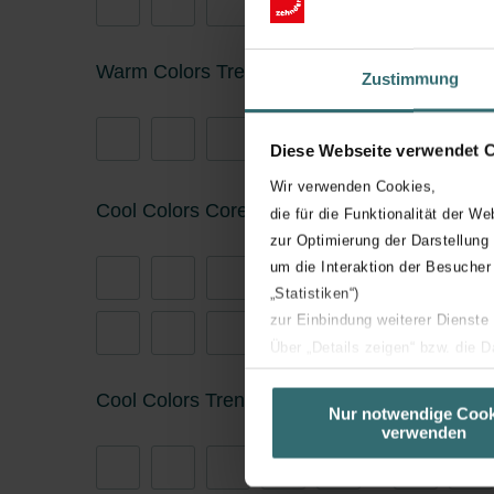
Warm Colors Trends
Zustimmung
Diese Webseite verwendet 
Wir verwenden Cookies,
Cool Colors Core
die für die Funktionalität der We
zur Optimierung der Darstellung
um die Interaktion der Besucher
„Statistiken“)
zur Einbindung weiterer Dienste
Über „Details zeigen“ bzw. die 
die jeweiligen Cookies an oder l
Cool Colors Trends
Surfaces
unserer Website verwenden, um 
Nur notwendige Cook
verwenden
basierend auf Ihren Interessen z
Datenschutzerklärung widerrufen