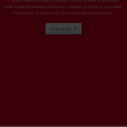
I cinque mondi cromatici Zehnder sono il risultato di un’analisi
delle tendenze abitative abbinate a nuance moderne e innovative.
Il risultato è un sistema di colori unico ed entusiasmante.
Scopri di più