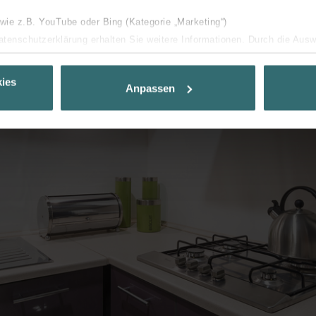
 wie z.B. YouTube oder Bing (Kategorie „Marketing“)
Datenschutzerklärung erhalten Sie weitere Informationen. Durch die Aus
ehnen sie ab. Bei der Auswahl von „Statistiken“ willigen Sie ein, dass w
Ihnen die bestmögliche Nutzererfahrung zu ermöglichen und Ihnen maß
ies
Anpassen
ur Verfügung zu stellen. Alle Einwilligungen können Sie selbstverständli
.
nder Group
cy
clarations de confidentialité
 s.r.o.: Zásady ochrany osobních údajů
tion des données
lítica de privacidad
ivacy
ndirme Sanayi ve Ticaret Limitet Şirketi: Web Sitesi Çerezleri
Privacyverklaringen
onal: Privacy Policy