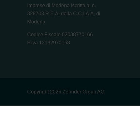
Imprese di Modena Iscritta al n.
328703 R.E.A. della C.C.I.A.A. di
Modena
Codice Fiscale 02038770166
P.iva 12132970158
Copyright 2026 Zehnder Group AG