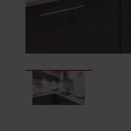
Zehnder Group Schweiz AG: D
Zehnder Polska Sp. z o.o.: O
Zehnder Group UK Limited: Pr