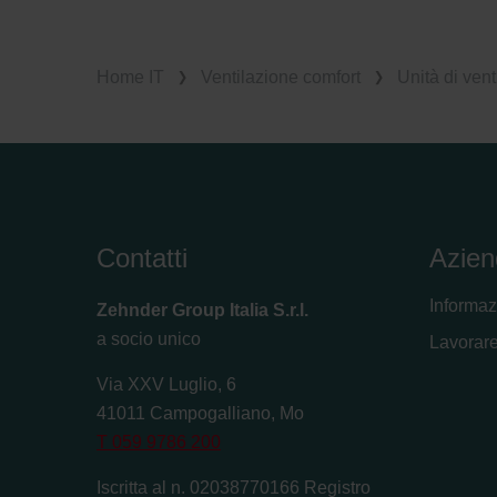
Home IT
Ventilazione comfort
Unità di vent
Contatti
Azien
Informaz
Zehnder Group Italia S.r.l.
a socio unico
Lavorare
Via XXV Luglio, 6
41011 Campogalliano, Mo
T 059 9786 200
Iscritta al n. 02038770166 Registro