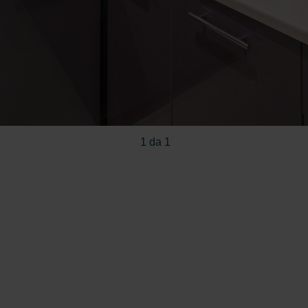
atenschutz
świadczenie o ochronie danych Zehnder
ivacy Policy
1 da 1