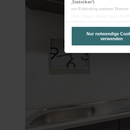
„Statistiken“)
zur Einbindung weiterer Dienste
Über „Details zeigen“ bzw. die 
die jeweiligen Cookies an oder l
unserer Website verwenden, um 
Nur notwendige Cook
verwenden
basierend auf Ihren Interessen z
Datenschutzerklärung widerrufen
Datenschutzerklärung der Zeh
Zehnder Group AG: Data Priva
Zehnder Group België nv/sa: Dé
Zehnder Group Czech Republic
Zehnder Group France: Protec
Zehnder Group Ibérica SAU: Po
Zehnder Group Italia S.r.l.: Pr
Zehnder Group İç Mekan İklimle
Zehnder Group Nederland bv: 
Zehnder Group Sales Internati