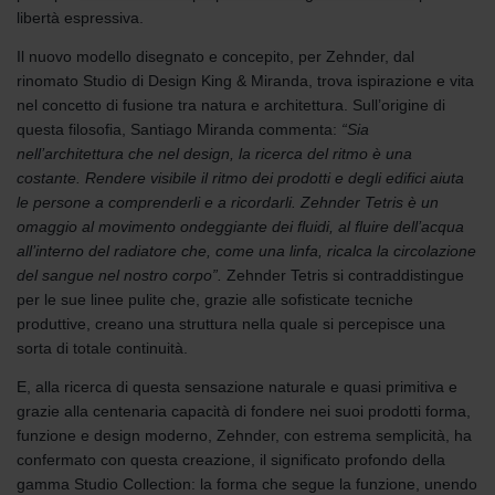
Zehnder Group AG: Data Privacy
libertà espressiva.
Zehnder Group België nv/sa: Déclarations de confidentialité
Zehnder Group Czech Republic s.r.o.: Zásady ochrany
Il nuovo modello disegnato e concepito, per Zehnder, dal
osobních údajů
rinomato Studio di Design King & Miranda, trova ispirazione e vita
Zehnder Group France: Protection des données
nel concetto di fusione tra natura e architettura. Sull’origine di
Zehnder Group Ibérica SAU: Política de privacidad
questa filosofia, Santiago Miranda commenta:
“Sia
Zehnder Group Italia S.r.l.: Privacy
nell’architettura che nel design, la ricerca del ritmo è una
Zehnder Group İç Mekan İklimlendirme Sanayi ve Ticaret
costante. Rendere visibile il ritmo dei prodotti e degli edifici aiuta
Limitet Şirketi: Web Sitesi Çerezleri
le persone a comprenderli e a ricordarli. Zehnder Tetris è un
Zehnder Group Nederland bv: Privacyverklaringen
omaggio al movimento ondeggiante dei fluidi, al fluire dell’acqua
Zehnder Group Sales International: Privacy Policy
all’interno del radiatore che, come una linfa, ricalca la circolazione
Zehnder Group Schweiz AG: Datenschutz
del sangue nel nostro corpo”.
Zehnder Tetris si contraddistingue
Zehnder Polska Sp. z o.o.: Oświadczenie o ochronie
per le sue linee pulite che, grazie alle sofisticate tecniche
danych Zehnder
produttive, creano una struttura nella quale si percepisce una
Zehnder Group UK Limited: Privacy Policy
sorta di totale continuità.
E, alla ricerca di questa sensazione naturale e quasi primitiva e
grazie alla centenaria capacità di fondere nei suoi prodotti forma,
funzione e design moderno, Zehnder, con estrema semplicità, ha
confermato con questa creazione, il significato profondo della
gamma Studio Collection: la forma che segue la funzione, unendo