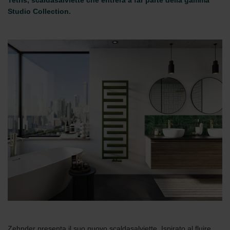
Tetris, scaldasalviette che entrerà a far parte della gamma
Studio Collection.
Zehnder presenta il suo nuovo scaldasalviette, Ispirato al fluire