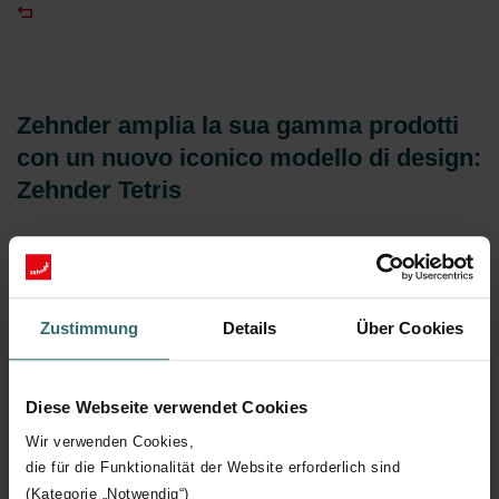
Zehnder amplia la sua gamma prodotti
con un nuovo iconico modello di design:
Zehnder Tetris
11.03.2024
Zehnder, esperto di comfort indoor e leader nel mondo dei
Zustimmung
Details
Über Cookies
radiatori estetici, grazie ad una nuova collaborazione con il
rinomato studio di Design King & Miranda presenta Zehnder
Tetris, scaldasalviette che entrerà a far parte della gamma
Diese Webseite verwendet Cookies
Studio Collection.
Wir verwenden Cookies,
die für die Funktionalität der Website erforderlich sind
(Kategorie „Notwendig“)