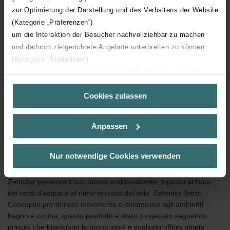
zur Optimierung der Darstellung und des Verhaltens der Website
(Kategorie „Präferenzen“)
um die Interaktion der Besucher nachvollziehbar zu machen
und dadurch zielgerichtete Angebote unterbreiten zu können
(Kategorie „Statistiken“)
zur Einbindung weiterer Dienste wie z.B. YouTube oder Bing
(Kategorie „Marketing“)
Cookies zulassen
Über „Details zeigen“ bzw. die Datenschutzerklärung erhalten
Sie weitere Informationen. Durch die Auswahl der Kategorie
nehmen Sie die jeweiligen Cookies an oder lehnen sie ab. Bei
Anpassen
der Auswahl von „Statistiken“ willigen Sie ein, dass wir Ihren
Besuchsverlauf auf unserer Website verwenden, um Ihnen die
bestmögliche Nutzererfahrung zu ermöglichen und Ihnen
Nur notwendige Cookies verwenden
maßgeschneiderte Informationen basierend auf Ihren Interessen
zur Verfügung zu stellen. Alle Einwilligungen können Sie
Zehnder presenta il suo nuovo scaldasalviette, Ispirato al fluire
selbstverständlich über einen Link in der Datenschutzerklärung
dei corsi d’acqua e al ritmo sinuoso del volo: Zehnder Tetris.
widerrufen.
Concepito per donare movimento e dinamismo agli ambienti
bagno e cucina, questo prodotto è stato progettato seguendo
Datenschutzerklärung der Zehnder Group
principi che bilanciano le proporzioni e vogliono offrire ampia