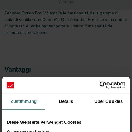
Vantaggi
Zehnder Option Box V2 amplia le funzionalità della gamma di
unità di ventilazione ComfoAir Q di Zehnder. Fornisce vari contatti
di ingresso e uscita per supportare ulteriori funzionalità del
sistema di ventilazione.
Vantaggi
Da utilizzare solo con ComfoAir Q 350/450/600
Zustimmung
Details
Über Cookies
Contatti: Contatto di ingresso dell'interruttore bagno,
Contatto di ingresso dell'interruttore di standby /
allarme antincendio, Contatto di ingresso del filtro
esterno
Diese Webseite verwendet Cookies
4 contatti di ingresso 0-10V configurabili
Wir verwenden Cookies,