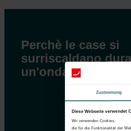
Perchè le case si
surriscaldano dur
un'ondata di caldo
Zustimmung
Diese Webseite verwendet 
Wir verwenden Cookies,
die für die Funktionalität der We