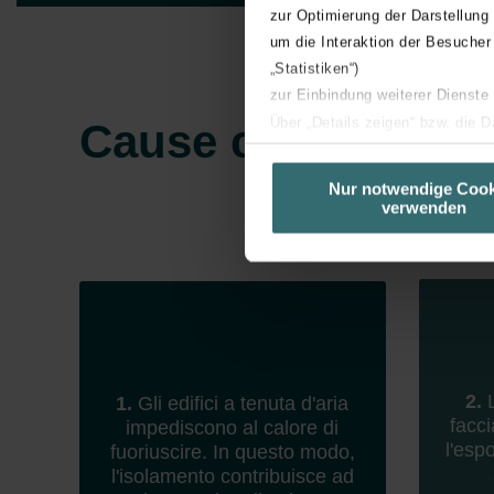
zur Optimierung der Darstellung
um die Interaktion der Besucher
„Statistiken“)
zur Einbindung weiterer Dienste
Über „Details zeigen“ bzw. die 
Cause comuni del 
die jeweiligen Cookies an oder l
unserer Website verwenden, um 
Nur notwendige Cook
verwenden
basierend auf Ihren Interessen z
Datenschutzerklärung widerrufen
Datenschutzerklärung der Zeh
Zehnder Group AG: Data Priva
Zehnder Group België nv/sa: Dé
Zehnder Group Czech Republic
2.
L
1.
Gli edifici a tenuta d'aria
Zehnder Group France: Protec
facc
impediscono al calore di
Zehnder Group Ibérica SAU: Po
l'esp
fuoriuscire. In questo modo,
Zehnder Group Italia S.r.l.: Pr
l'isolamento contribuisce ad