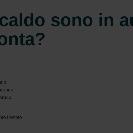
 caldo sono in 
ronta?
nno
Europee.
cano a
te l'estate