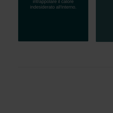
Zehnder Group İç Mekan İklimle
intrappolare il calore
indesiderato all'interno.
Zehnder Group Nederland bv: 
Zehnder Group Sales Internati
Zehnder Group Schweiz AG: D
Zehnder Polska Sp. z o.o.: O
Zehnder Group UK Limited: Pr