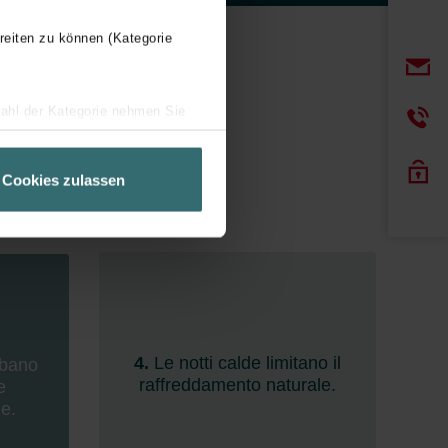
reiten zu können (Kategorie
wahl der Kategorie nehmen Sie
ir Ihren Besuchsverlauf auf
geschneiderte Informationen
Cookies zulassen
ch über einen Link in der
4.
Le notti calde limitano il
rbano
raffreddamento naturale.
e
e.