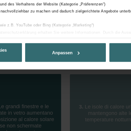
 und des Verhaltens der Website (Kategorie „Präferenzen“)
 nachvollziehbar zu machen und dadurch zielgerichtete Angebote unterb
 wie z.B. YouTube oder Bing (Kategorie „Marketing“)
Datenschutzerklärung erhalten Sie weitere Informationen. Durch die Aus
surriscaldamento
ehnen sie ab. Bei der Auswahl von „Statistiken“ willigen Sie ein, dass w
Ihnen die bestmögliche Nutzererfahrung zu ermöglichen und Ihnen maß
ies
Anpassen
ur Verfügung zu stellen. Alle Einwilligungen können Sie selbstverständli
.
nder Group
cy
clarations de confidentialité
 s.r.o.: Zásady ochrany osobních údajů
e grandi finestre e le
3.
Le isole di calore u
tion des données
iate in vetro aumentano
mantengono alte l
lítica de privacidad
osizione al calore solare
temperature notturn
ivacy
se non schermate