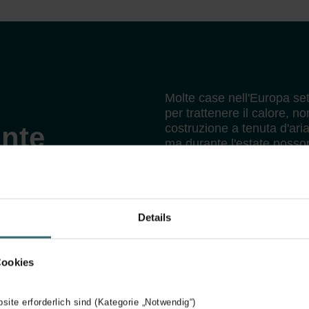
Molte case nell'Europa set
per trattenere il calore, no
ante
costruzione a tenuta d'aria
ma durante l'estate possono
periodo.
Anche nell'Europa meridion
progettati per affrontare la
calde e l'aumento dell'umi
Details
raffreddarsi naturalmente.
Cookies
bsite erforderlich sind (Kategorie „Notwendig“)