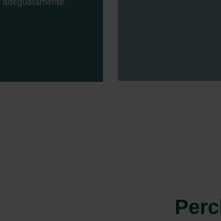
ndirme Sanayi ve Ticaret Limitet Şirketi: Web Sitesi Çerezleri
adeguatamente.
Privacyverklaringen
onal: Privacy Policy
atenschutz
świadczenie o ochronie danych Zehnder
ivacy Policy
Perc