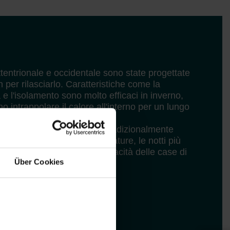
tentrionale e occidentale sono state progettate
n per rilasciarlo. Caratteristiche come la
 e l'isolamento sono molto efficaci in inverno,
 intrappolare il calore all'interno per un lungo
ale, dove gli edifici sono tradizionalmente
 luce solare e le alte temperature, le notti più
dità stanno riducendo la capacità delle case di
Über Cookies