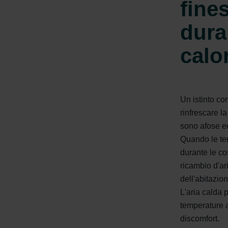
fine
dura
calo
Un istinto com
rinfrescare l
sono afose ed
Quando le te
durante le c
ricambio d'ari
dell'abitazio
L'aria calda 
temperature 
discomfort.